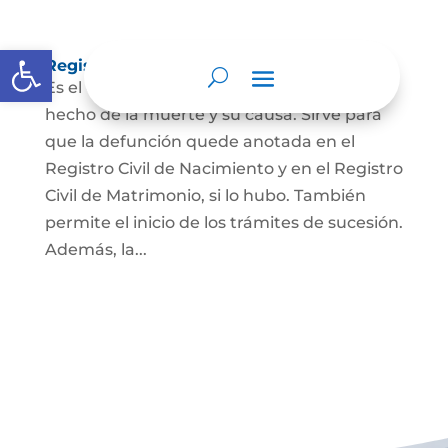
Abrir barra de herramientas
Registro Civil de Defunción
Es el documento público que prueba el
hecho de la muerte y su causa. Sirve para
que la defunción quede anotada en el
Registro Civil de Nacimiento y en el Registro
Civil de Matrimonio, si lo hubo. También
permite el inicio de los trámites de sucesión.
Además, la...