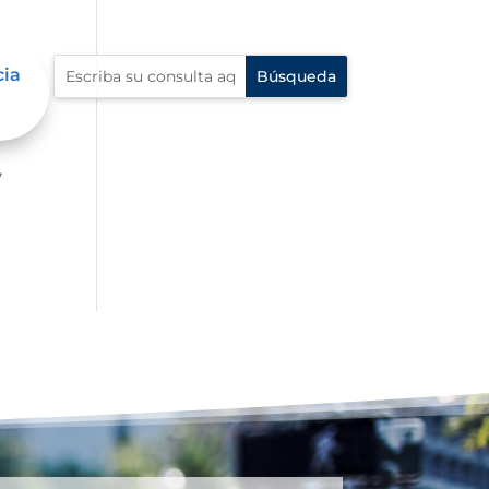
cia
er
y