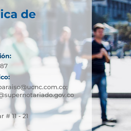
ica de
ión:
 87
ico:
paraiso@ucnc.com.co;
@supernotariado.gov.co
r # 11 - 21