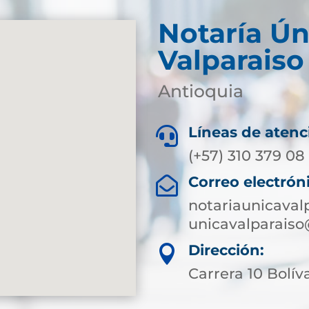
Notaría Ún
Valparaiso
Antioquia
Líneas de atenc

(+57) 310 379 08
Correo electrón

notariaunicaval
unicavalparaiso
Dirección:

Carrera 10 Bolíva