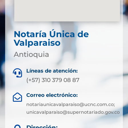
Notaría Única de
Valparaiso
Antioquia
Líneas de atención:

(+57) 310 379 08 87
Correo electrónico:

notariaunicavalparaiso@ucnc.com.co;
unicavalparaiso@supernotariado.gov.co
Dirección: