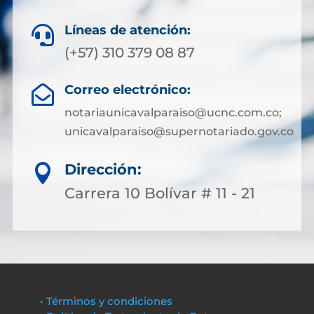
Líneas de atención:

(+57) 310 379 08 87
Correo electrónico:

notariaunicavalparaiso@ucnc.com.co;
unicavalparaiso@supernotariado.gov.co
Dirección:

Carrera 10 Bolívar # 11 - 21
• Términos y condiciones