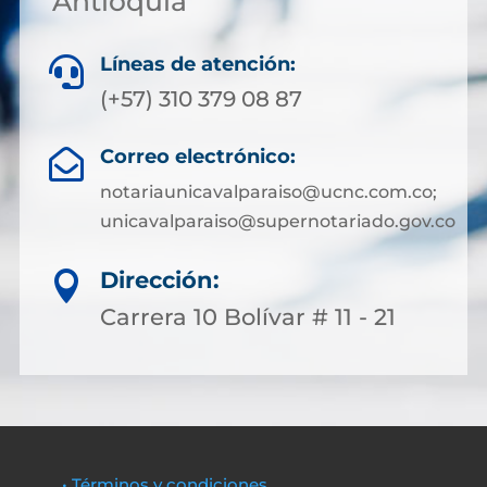
Antioquia
Líneas de atención:

(+57) 310 379 08 87
Correo electrónico:

notariaunicavalparaiso@ucnc.com.co;
unicavalparaiso@supernotariado.gov.co
Dirección:

Carrera 10 Bolívar # 11 - 21
• Términos y condiciones