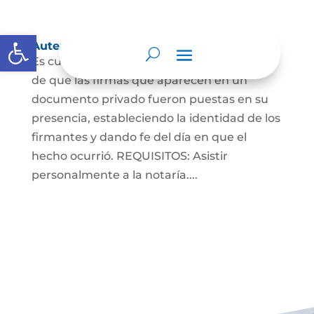
Abrir barra de herramientas
Autenticaciones
Es cuando el notario da testimonio escrito
de que las firmas que aparecen en un
documento privado fueron puestas en su
presencia, estableciendo la identidad de los
firmantes y dando fe del día en que el
hecho ocurrió. REQUISITOS: Asistir
personalmente a la notaría....