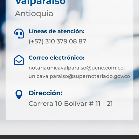
Valparaiso
Antioquia
Líneas de atención:

(+57) 310 379 08 87
Correo electrónico:

notariaunicavalparaiso@ucnc.com.co;
unicavalparaiso@supernotariado.gov.co
Dirección:

Carrera 10 Bolívar # 11 - 21