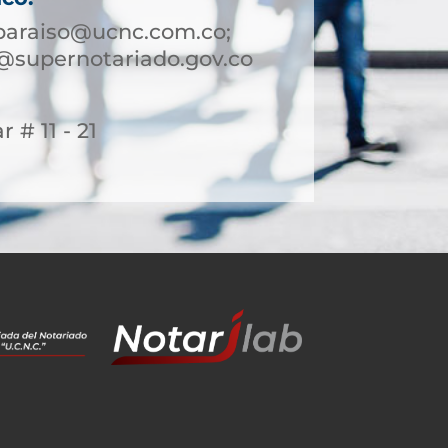
paraiso@ucnc.com.co;
@supernotariado.gov.co
r # 11 - 21