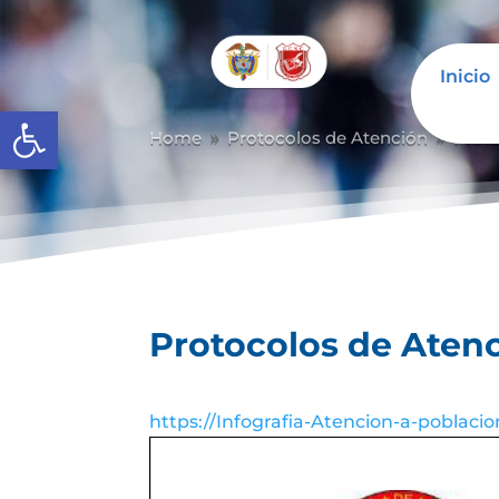
Inicio
Abrir barra de herramientas
Home
Protocolos de Atención
Prot
9
9
Protocolos de Aten
https://Infografia-Atencion-a-poblacio