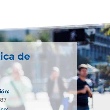
ica de
ión:
 87
ico: