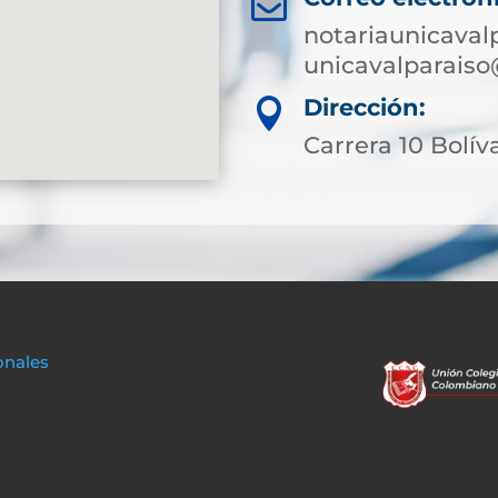

notariaunicaval
unicavalparaiso
Dirección:

Carrera 10 Bolíva
onales