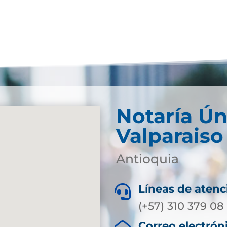
Notaría Ún
Valparaiso
Antioquia
Líneas de atenc

(+57) 310 379 08
Correo electrón