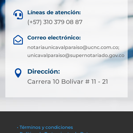
Líneas de atención:

(+57) 310 379 08 87
Correo electrónico:

notariaunicavalparaiso@ucnc.com.co;
unicavalparaiso@supernotariado.gov.co
Dirección:

Carrera 10 Bolívar # 11 - 21
• Términos y condiciones