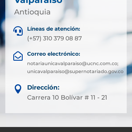
Antioquia
Líneas de atención:

(+57) 310 379 08 87
Correo electrónico:

notariaunicavalparaiso@ucnc.com.co;
unicavalparaiso@supernotariado.gov.co
Dirección:

Carrera 10 Bolívar # 11 - 21