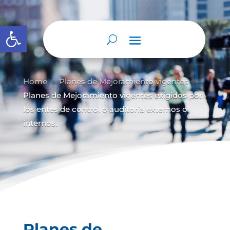
Abrir barra de herramientas
Home
Planes de Mejoramiento vigentes
9
9
Planes de Mejoramiento vigentes exigidos por
los entes de control o auditoría externos o
internos.
Planes de