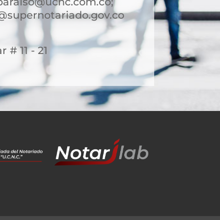
paraiso@ucnc.com.co;
@supernotariado.gov.co
r # 11 - 21