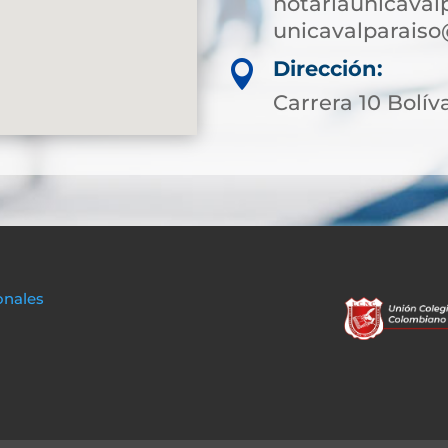
notariaunicaval
unicavalparaiso
Dirección:

Carrera 10 Bolíva
onales