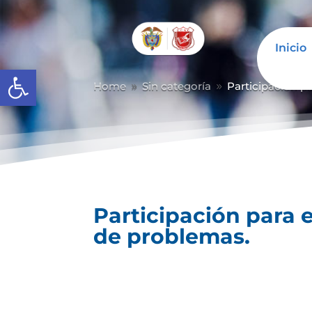
Inicio
Abrir barra de herramientas
Home
Sin categoría
Participación p
9
9
Participación para 
de problemas.