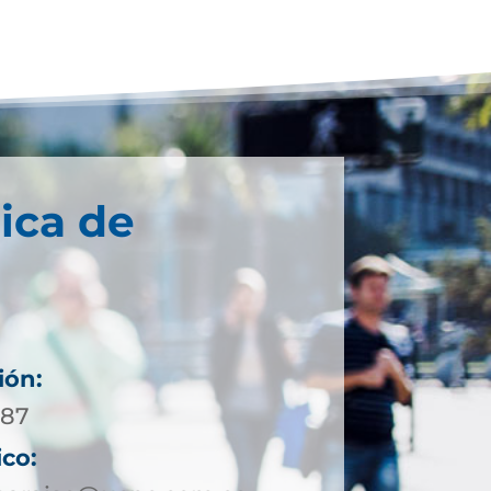
ica de
ión:
 87
ico: