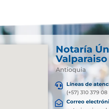
Notaría Ún
Valparaiso
Antioquia
Líneas de atenc

(+57) 310 379 08
Correo electrón
