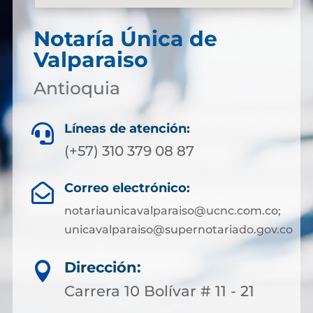
Notaría Única de
Valparaiso
Antioquia
Líneas de atención:

(+57) 310 379 08 87
Correo electrónico:

notariaunicavalparaiso@ucnc.com.co;
unicavalparaiso@supernotariado.gov.co
Dirección:

Carrera 10 Bolívar # 11 - 21