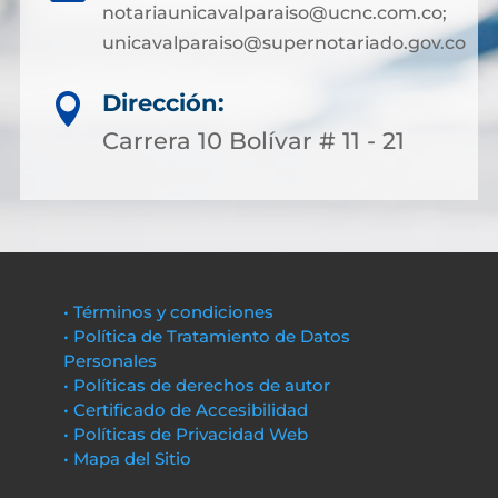
notariaunicavalparaiso@ucnc.com.co;
unicavalparaiso@supernotariado.gov.co
Dirección:

Carrera 10 Bolívar # 11 - 21
• Términos y condiciones
• Política de Tratamiento de Datos
Personales
• Políticas de derechos de autor
• Certificado de Accesibilidad
• Políticas de Privacidad Web
• Mapa del Sitio