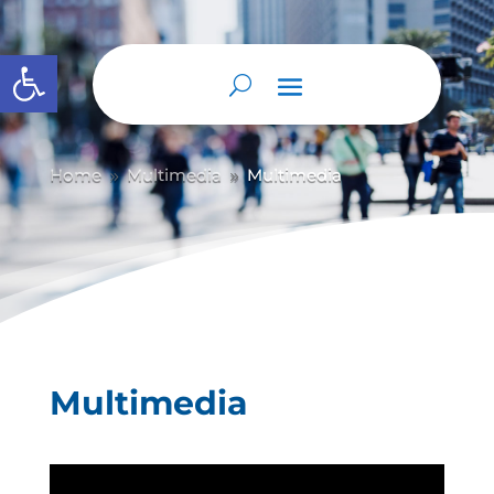
Abrir barra de herramientas
Home
Multimedia
Multimedia
9
9
Multimedia