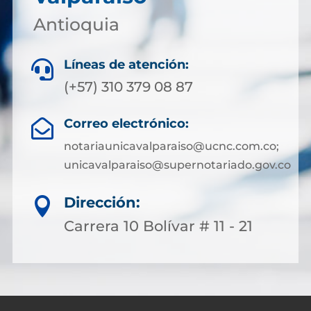
Antioquia
Líneas de atención:

(+57) 310 379 08 87
Correo electrónico:

notariaunicavalparaiso@ucnc.com.co;
unicavalparaiso@supernotariado.gov.co
Dirección:

Carrera 10 Bolívar # 11 - 21