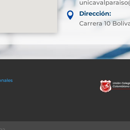
unicavalparaiso
Dirección:

Carrera 10 Bolíva
onales