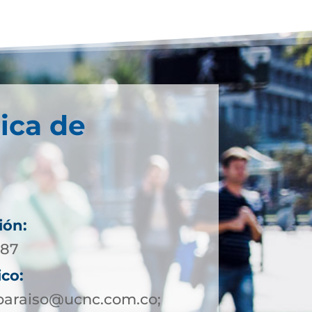
ica de
ión:
 87
ico:
paraiso@ucnc.com.co;