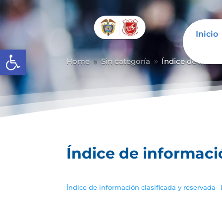
Inicio
Abrir barra de herramientas
Home
Sin categoría
Índice de inform
9
9
Índice de informaci
Índice de información clasificada y reservada