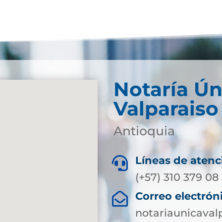
Notaría Ún
Valparaiso
Antioquia
Líneas de atenc

(+57) 310 379 08
Correo electrón

notariaunicaval