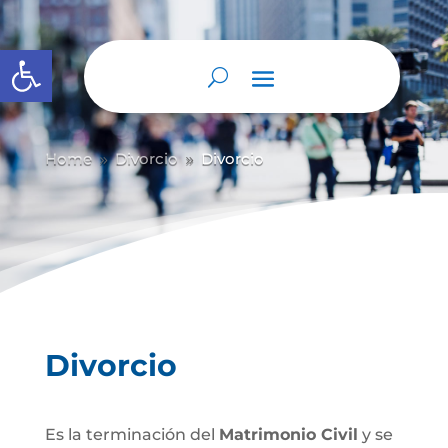
Abrir barra de herramientas
Home
Divorcio
Divorcio
9
9
Divorcio
Es la terminación del
Matrimonio Civil
y se