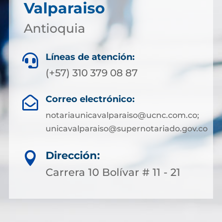
Valparaiso
Antioquia
Líneas de atención:

(+57) 310 379 08 87
Correo electrónico:

notariaunicavalparaiso@ucnc.com.co;
unicavalparaiso@supernotariado.gov.co
Dirección:

Carrera 10 Bolívar # 11 - 21