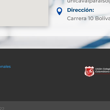
unicavalparaiso
Dirección:

Carrera 10 Bolíva
onales
22