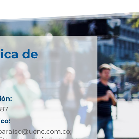
ica de
ión:
 87
ico:
paraiso@ucnc.com.co;