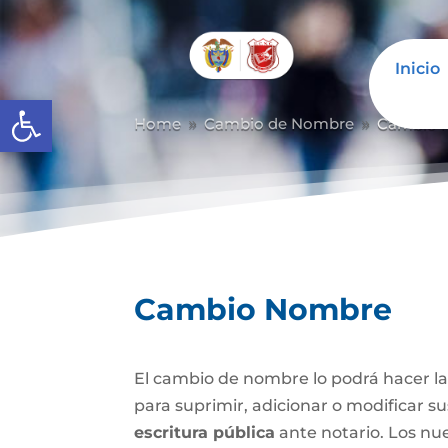
Inicio
Abrir barra de herramientas
Home
Cambio de Nombre
Cambio 
9
9
Cambio Nombre
El cambio de nombre lo podrá hacer l
para suprimir, adicionar o modificar s
escritura pública
ante notario. Los nu