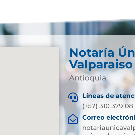
Notaría Ún
Valparaiso
Antioquia
Líneas de atenc

(+57) 310 379 08
Correo electrón

notariaunicaval