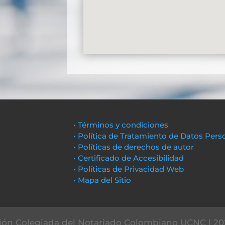
• Términos y condiciones
• Política de Tratamiento de Datos Pers
• Políticas de derechos de autor
• Certificado de Accesibilidad
• Políticas de Privacidad Web
• Mapa del Sitio
ón Colegiada del Notariado Colombiano UCNC | 20