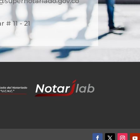
@supernotariado.gov.co
r # 11 - 21